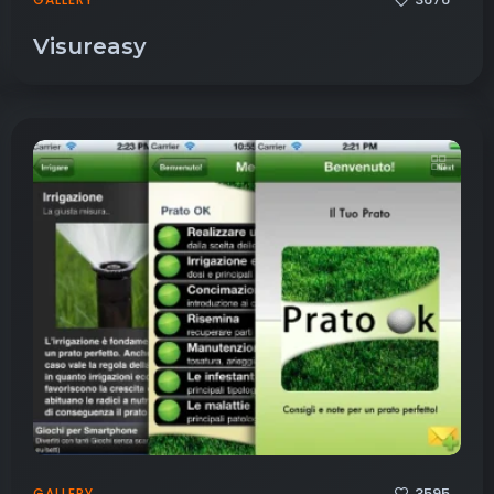
Visureasy
3595
GALLERY